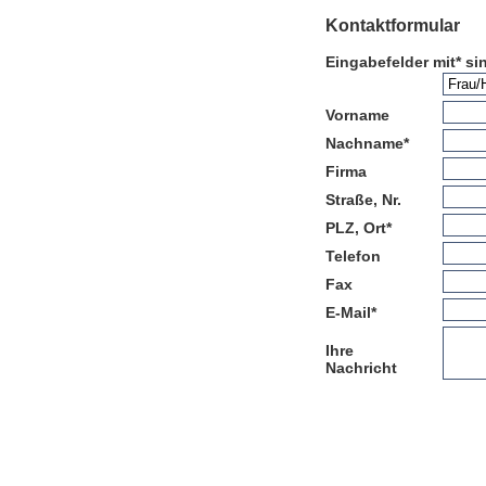
Kontaktformular
Eingabefelder mit* sin
Vorname
Nachname
*
Firma
Straße, Nr.
PLZ, Ort
*
Telefon
Fax
E-Mail
*
Ihre
Nachricht